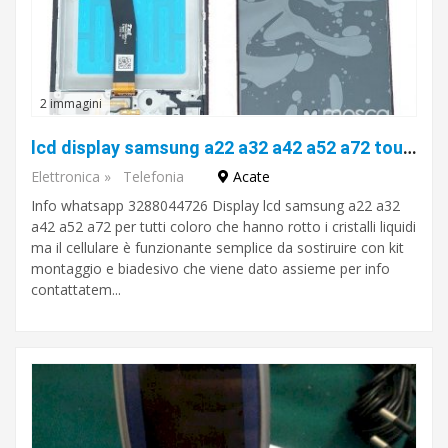
2 immagini
lcd display samsung a22 a32 a42 a52 a72 touch
Elettronica
»
Telefonia
Acate
Info whatsapp 3288044726 Display lcd samsung a22 a32
a42 a52 a72 per tutti coloro che hanno rotto i cristalli liquidi
ma il cellulare è funzionante semplice da sostiruire con kit
montaggio e biadesivo che viene dato assieme per info
contattatem...