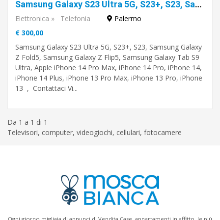
Samsung Galaxy S23 Ultra 5G, S23+, S23, Samsung Galaxy Z Fold5, Samsung Galaxy Z Flip5, Samsung Galaxy Tab S9 Ultra, Apple iPhone 14 Pro Max, iPhone 14 Pro, iPhone 14, iPhone 14 Plus
Elettronica
»
Telefonia
Palermo
Palermo
€ 300,00
Samsung Galaxy S23 Ultra 5G, S23+, S23, Samsung Galaxy
Z Fold5, Samsung Galaxy Z Flip5, Samsung Galaxy Tab S9
Ultra, Apple iPhone 14 Pro Max, iPhone 14 Pro, iPhone 14,
iPhone 14 Plus, iPhone 13 Pro Max, iPhone 13 Pro, iPhone
13 , Contattaci Vi...
Da 1 a 1 di 1
Televisori, computer, videogiochi, cellulari, fotocamere
Ogni giorno migliaia di annunci di Vendita Case, appartamenti in affitto, le più