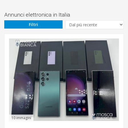
Prezzo
Da
Annunci elettronica in Italia
Filtri
€
A
€
Tipologia
Marca
10 immagini
Cerca