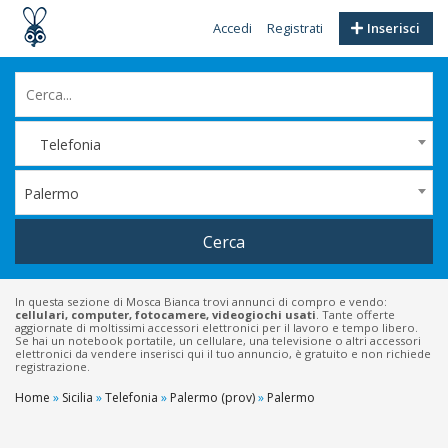
Accedi
Registrati
Inserisci
Telefonia
Palermo
Cerca
In questa sezione di Mosca Bianca trovi annunci di compro e vendo:
cellulari, computer, fotocamere, videogiochi usati
. Tante offerte
aggiornate di moltissimi accessori elettronici per il lavoro e tempo libero.
Se hai un notebook portatile, un cellulare, una televisione o altri accessori
elettronici da vendere inserisci qui il tuo annuncio, è gratuito e non richiede
registrazione.
Home
»
Sicilia
»
Telefonia
»
Palermo (prov)
»
Palermo
Filtri