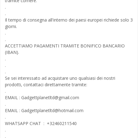
tramite corriere.
.
.
Il tempo di consegna all'interno dei paesi europei richiede solo 3
giorni.
.
.
ACCETTIAMO PAGAMENTI TRAMITE BONIFICO BANCARIO
(IBAN).
.
.
.
Se sei interessato ad acquistare uno qualsiasi dei nostri
prodotti, contattaci direttamente tramite:
.
EMAIL :
Gadgettplanetltd@gmail.com
.
EMAIL :
Gadgettplanetltd@hotmail.com
.
WHATSAPP CHAT : +32460211540
.
.