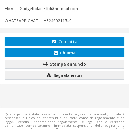
.
EMAIL :
Gadgettplanetltd@hotmail.com
.
WHATSAPP CHAT : +32460211540
Contatta
Chiama
Stampa annuncio
Segnala errori
Questa pagina è stata creata da un utente registrato al sito web, il quale è
responsabile unico dei contenuti pubblicativi come da regolamento e da
legge. Eventuali inadempienze regolamentali e legali che ci verranno
comunicate comporteranno l'immediata sospensione della pagina e la