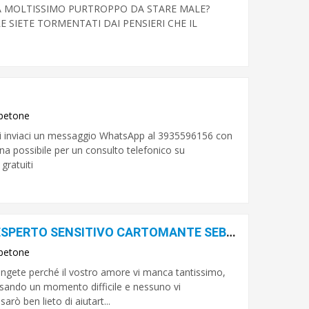
CA MOLTISSIMO PURTROPPO DA STARE MALE?
 SIETE TORMENTATI DAI PENSIERI CHE IL
betone
isti inviaci un messaggio WhatsApp al 3935596156 con
na possibile per un consulto telefonico su
gratuiti
POTENTI LEGAMENTI DAMORE ESPERTO SENSITIVO CARTOMANTE SEBASTIANO
betone
iangete perché il vostro amore vi manca tantissimo,
rsando un momento difficile e nessuno vi
rò ben lieto di aiutart...