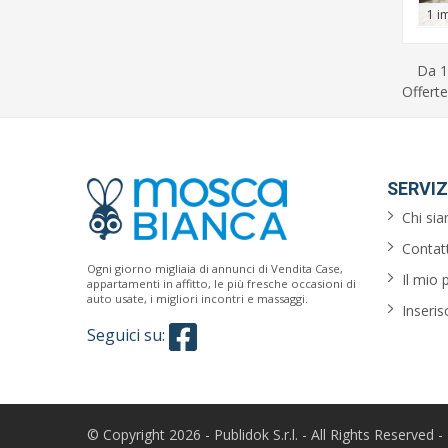
1 i
Da 1
Offerte
SERVIZ
Chi si
Contatt
Ogni giorno migliaia di annunci di Vendita Case,
Il mio 
appartamenti in affitto, le più fresche occasioni di
auto usate, i migliori incontri e massaggi.
Inseris
Seguici su:
© Copyright 2026 - Publidok S.r.l. - All Rights Reserved