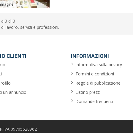
mmagine
 a 3 di 3
 di lavoro, servizi e professioni.
IO CLIENTI
INFORMAZIONI
amo
Informativa sulla privacy
i
Termini e condizioni
profilo
Regole di pubblicazione
ci un annuncio
Listino prezzi
Domande frequenti
 - P.IVA 09705620962