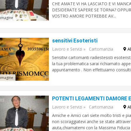
CHE AMATE VI HA LASCIATO E VI MAN
DESIDERATE SAPERE SE TORNA? OPPURE
VOSTRO AMORE POTREBBE AV...
mmagine
sensitivi Esoteristi
Lavoro e Servizi
»
Cartomanzia
A
Sensitivi cartomanti radiestesisti esoter
la tua problematica sarai richiamato appe
appuntamento . Non effettuiamo consulti 
mmagine
Lavoro e Servizi
»
Cartomanzia
A
Amiche e Amici cari siete molto tristi e p
non scoraggiatevi anche se state attrave
aiuta,chiamatemi con la Massima Fiducia sa