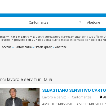
Cartomanzia
Abetone
determinato o part-time
? Cerchi attrezzatura e arredamento per il tuo ufficio? 
 lavoro in provincia di Cuneo
e verrai subito messo in contatto con chi è alla
ri
Toscana
»
Cartomanzia
»
Pistoia (prov)
»
Abetone
ci lavoro e servizi in Italia
Lavoro e Servizi
»
Cartomanzia
A
AMICHE CARISSIME E AMICI CARI SIET