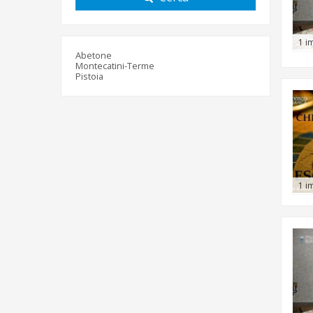
1 i
Abetone
Montecatini-Terme
Pistoia
1 i