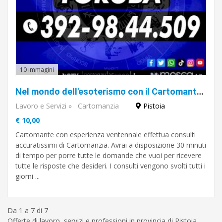
10 immagini
Nel mondo dell'esoterismo con il Cartomante Yorubà
Lavoro e Servizi
»
Cartomanzia
Pistoia
€ 10,00
Cartomante con esperienza ventennale effettua consulti
accuratissimi di Cartomanzia. Avrai a disposizione 30 minuti
di tempo per porre tutte le domande che vuoi per ricevere
tutte le risposte che desideri. I consulti vengono svolti tutti i
giorni ...
Da 1 a 7 di 7
Offerte di lavoro, servizi e professioni in provincia di Pistoia.