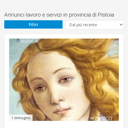
Prezzo
Da
Annunci lavoro e servizi in provincia di Pistoia
Filtri
€
A
€
Cerca
Abetone
Montecatini-
Terme
Pistoia
1 immagine