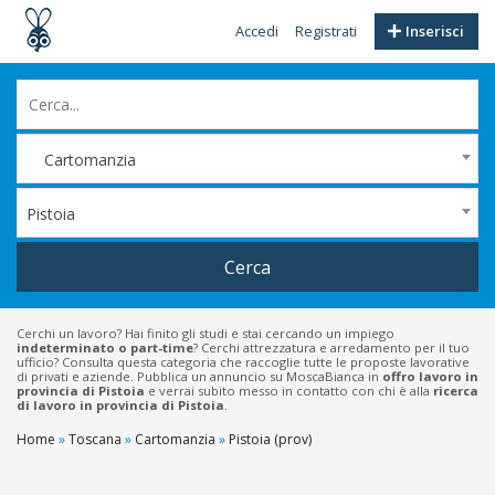
Accedi
Registrati
Inserisci
Cartomanzia
Pistoia
Cerca
Cerchi un lavoro? Hai finito gli studi e stai cercando un impiego
indeterminato o part-time
? Cerchi attrezzatura e arredamento per il tuo
ufficio? Consulta questa categoria che raccoglie tutte le proposte lavorative
di privati e aziende. Pubblica un annuncio su MoscaBianca in
offro lavoro in
provincia di Pistoia
e verrai subito messo in contatto con chi è alla
ricerca
di lavoro in provincia di Pistoia
.
Home
»
Toscana
»
Cartomanzia
»
Pistoia (prov)
Filtri