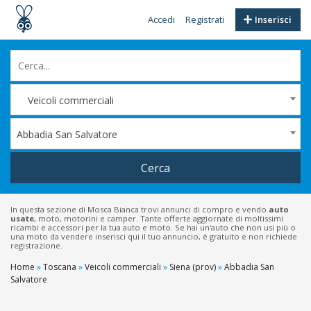
Accedi
Registrati
Inserisci
Veicoli commerciali
Abbadia San Salvatore
Cerca
In questa sezione di Mosca Bianca trovi annunci di compro e vendo
auto
usate
, moto, motorini e camper. Tante offerte aggiornate di moltissimi
ricambi e accessori per la tua auto e moto. Se hai un'auto che non usi più o
una moto da vendere inserisci qui il tuo annuncio, è gratuito e non richiede
registrazione.
Home
»
Toscana
»
Veicoli commerciali
»
Siena (prov)
»
Abbadia San
Salvatore
Filtri