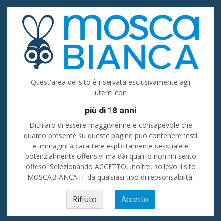
Accedi
Registrati
Inserisci
Uomo cerca uomo
Quest'area del sito è riservata esclusivamente agli
utenti con
Carignano
più di 18 anni
Cerca
Dichiaro di essere maggiorenne e consapevole che
quanto presente su queste pagine può contenere testi
e immagini a carattere esplicitamente sessuale e
Donne - Incontri a Carignano
💙 Ti senti solo e vorresti passare del tempo
in piacevole compagnia? Stai cercando amici oppure sei alla ricerca di
potenzialmente offensivi ma dai quali io non mi sento
uomini o donne a Carignano da conoscere e frequentare? Su La Mosca
offeso. Selezionando ACCETTO, inoltre, sollevo il sito
Bianca i tuoi desideri si possono realizzare! 💖💖
MOSCABIANCA.IT da qualsiasi tipo di repsonsabilità.
Home
»
Piemonte
»
Uomo cerca uomo
»
Torino (prov)
»
Carignano
Rifiuto
Accetto
Carignano
Carmagnola
La