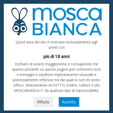
Accedi
Registrati
Inserisci
Tutte le categorie
Quest'area del sito è riservata esclusivamente agli
utenti con
Tutta Italia
più di 18 anni
Cerca
Dichiaro di essere maggiorenne e consapevole che
quanto presente su queste pagine può contenere testi
e immagini a carattere esplicitamente sessuale e
Home
»
Piemonte
»
Uomo cerca uomo
»
Torino (prov)
»
Carignano
»
💦
potenzialmente offensivi ma dai quali io non mi sento
GRAN POMPINARO sukkiatore PASSIVO sano pulito (anke dotato per 69 se
offeso. Selezionando ACCETTO, inoltre, sollevo il sito
vuoi) CERCA etero bisex sposati dotati attivi 30/58enni PIENI 💪ok
camionisti in sosta
MOSCABIANCA.IT da qualsiasi tipo di repsonsabilità.
Rifiuto
Accetto
💦GRAN POMPINARO sukkiatore
PASSIVO sano pulito (anke dotato per