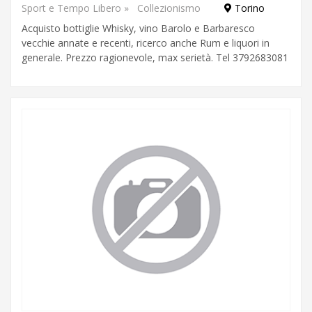
Campania
Sport e Tempo Libero
»
Collezionismo
Torino
Emilia-
Romagna
Acquisto bottiglie Whisky, vino Barolo e Barbaresco
Friuli-
vecchie annate e recenti, ricerco anche Rum e liquori in
Venezia
Giulia
generale. Prezzo ragionevole, max serietà. Tel 3792683081
Lazio
mostra
Liguria
Lombardia
altro
Marche
Molise
Piemonte
Puglia
Sardegna
Sicilia
Toscana
Trentino-
Alto
Adige
Umbria
Valle
d'Aosta
Veneto