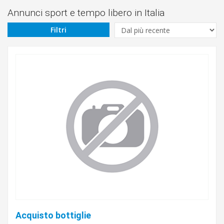
Da
Annunci sport e tempo libero in Italia
Filtri
€
A
€
Sottocategoria
Cerca
Abruzzo
Basilicata
Acquisto bottiglie
Calabria