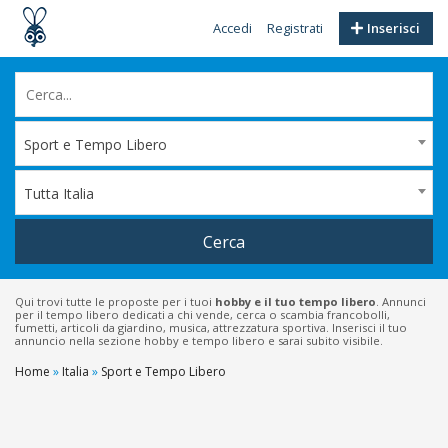
Accedi
Registrati
Inserisci
Sport e Tempo Libero
Tutta Italia
Cerca
Qui trovi tutte le proposte per i tuoi
hobby e il tuo tempo libero
. Annunci
per il tempo libero dedicati a chi vende, cerca o scambia francobolli,
fumetti, articoli da giardino, musica, attrezzatura sportiva. Inserisci il tuo
annuncio nella sezione hobby e tempo libero e sarai subito visibile.
Home
»
Italia
»
Sport e Tempo Libero
Filtri
Prezzo