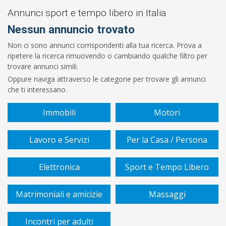
Da
Annunci sport e tempo libero in Italia
Nessun annuncio trovato
€
Non ci sono annunci corrispondenti alla tua ricerca. Prova a
ripetere la ricerca rimuovendo o cambiando qualche filtro per
A
trovare annunci simili.
Oppure naviga attraverso le categorie per trovare gli annunci
€
che ti interessano.
Sottocategoria
Immobili
Motori
Lavoro e Servizi
Per la Casa / Persona
Cerca
Elettronica
Sport e Tempo Libero
Matrimoniali e amicizie
Massaggi
Incontri per adulti