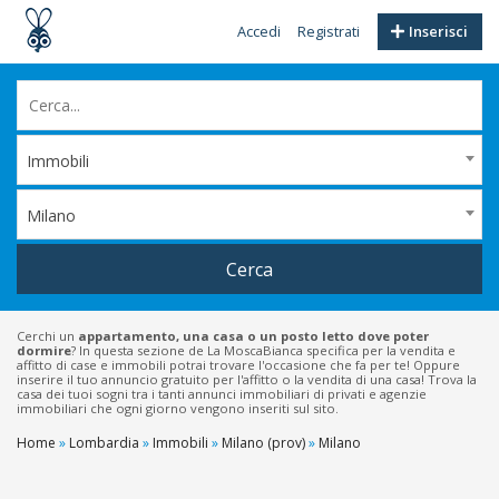
Accedi
Registrati
Inserisci
Immobili
Milano
Cerca
Cerchi un
appartamento, una casa o un posto letto dove poter
dormire
? In questa sezione de La MoscaBianca specifica per la vendita e
affitto di case e immobili potrai trovare l'occasione che fa per te! Oppure
inserire il tuo annuncio gratuito per l'affitto o la vendita di una casa! Trova la
casa dei tuoi sogni tra i tanti annunci immobiliari di privati e agenzie
immobiliari che ogni giorno vengono inseriti sul sito.
Home
»
Lombardia
»
Immobili
»
Milano (prov)
»
Milano
Filtri