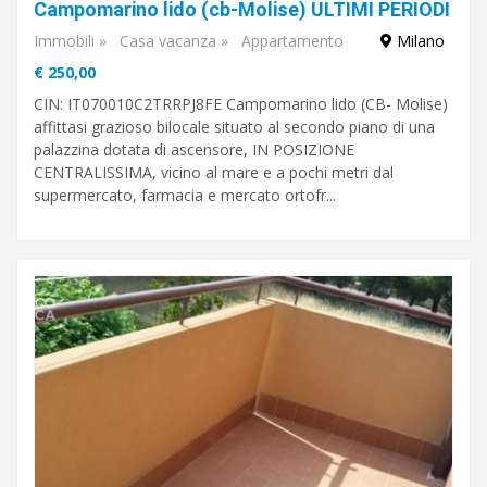
Campomarino lido (cb-Molise) ULTIMI PERIODI
Cerca
Immobili
»
Casa vacanza
»
Appartamento
Milano
€ 250,00
CIN: IT070010C2TRRPJ8FE Campomarino lido (CB- Molise)
Milano
affittasi grazioso bilocale situato al secondo piano di una
palazzina dotata di ascensore, IN POSIZIONE
CENTRALISSIMA, vicino al mare e a pochi metri dal
supermercato, farmacia e mercato ortofr...