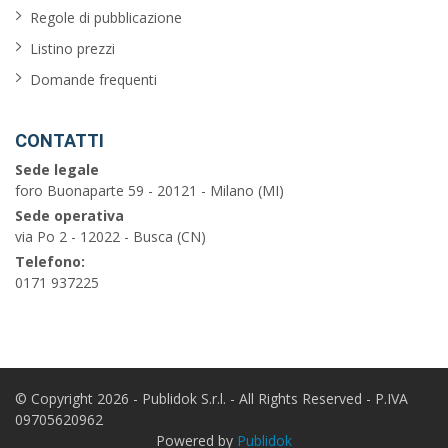
Regole di pubblicazione
Listino prezzi
Domande frequenti
CONTATTI
Sede legale
foro Buonaparte 59 - 20121 - Milano (MI)
Sede operativa
via Po 2 - 12022 - Busca (CN)
Telefono:
0171 937225
© Copyright 2026 - Publidok S.r.l. - All Rights Reserved - P.IVA
09705620962
Powered by
Publidok