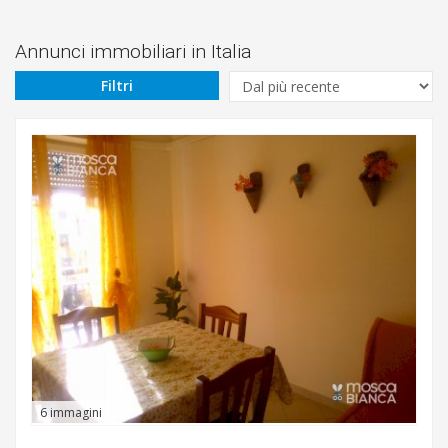
Prezzo
Da
Annunci immobiliari in Italia
Filtri
€
A
€
Sottocategoria
Vendita
/
affitto
6 immagini