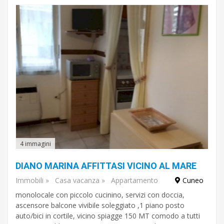
€
A
€
Sottocategoria
Vendita
/
affitto
4 immagini
DIANO MARINA AFFITTASI VICINO AL MARE
Zona
Immobili
»
Casa vacanza
»
Appartamento
Cuneo
monolocale con piccolo cucinino, servizi con doccia,
ascensore balcone vivibile soleggiato ,1 piano posto
Tipo
di
auto/bici in cortile, vicino spiagge 150 MT comodo a tutti
piano