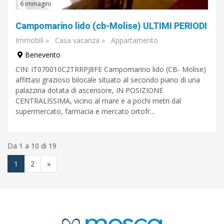
6 immagini
Campomarino lido (cb-Molise) ULTIMI PERIODI
Immobili
»
Casa vacanza
»
Appartamento
Benevento
CIN: IT070010C2TRRPJ8FE Campomarino lido (CB- Molise)
affittasi grazioso bilocale situato al secondo piano di una
palazzina dotata di ascensore, IN POSIZIONE
CENTRALISSIMA, vicino al mare e a pochi metri dal
supermercato, farmacia e mercato ortofr...
Da 1 a 10 di 19
1
2
»