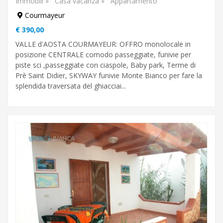
Immobili
»
Casa vacanza
»
Appartamento
aria
Courmayeur
condizionata
€ 390,00
balcone
VALLE d'AOSTA COURMAYEUR: OFFRO monolocale in
posizione CENTRALE comodo passeggiate, funivie per
garage
piste sci ,passeggiate con ciaspole, Baby park, Terme di
Prè Saint Didier, SKYWAY funivie Monte Bianco per fare la
piscina
splendida traversata del ghiacciai...
barbecue
vista
sul
mare
Cerca