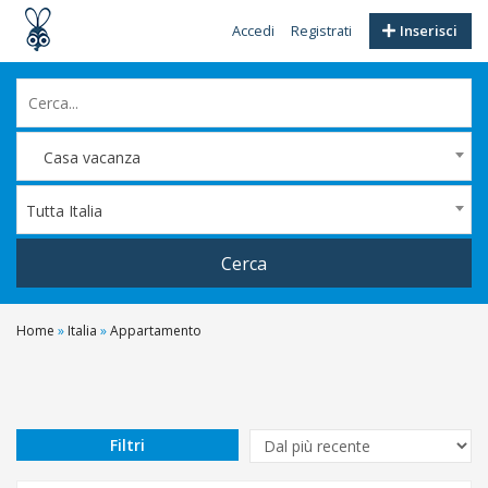
Accedi
Registrati
Inserisci
Casa vacanza
Tutta Italia
Cerca
Home
»
Italia
»
Appartamento
Filtri
Prezzo
Da
Filtri