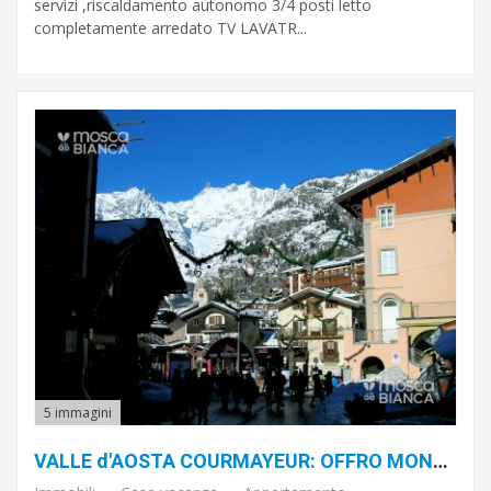
servizi ,riscaldamento autonomo 3/4 posti letto
completamente arredato TV LAVATR...
Cucina
Classe
energetica
Caratteristiche
giardino
ascensore
reception
5 immagini
arredato
VALLE d'AOSTA COURMAYEUR: OFFRO MONOLOCALE, Monte Bianco.