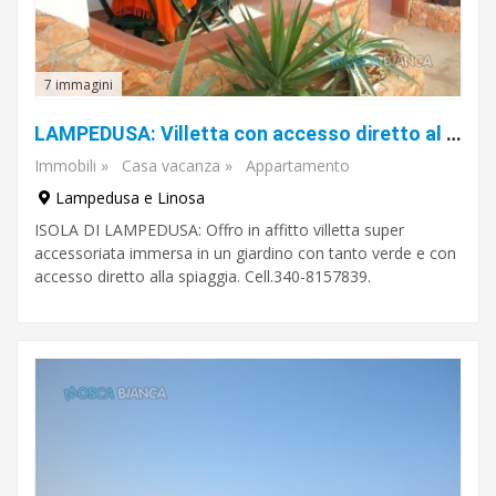
Abruzzo
Basilicata
Calabria
Campania
Emilia-
7 immagini
Romagna
Friuli-
Venezia
LAMPEDUSA: Villetta con accesso diretto al mare.
Giulia
Lazio
Immobili
»
Casa vacanza
»
Appartamento
mostra
Liguria
Lombardia
altro
Lampedusa e Linosa
Marche
Molise
ISOLA DI LAMPEDUSA: Offro in affitto villetta super
Piemonte
Puglia
accessoriata immersa in un giardino con tanto verde e con
Sardegna
accesso diretto alla spiaggia. Cell.340-8157839.
Sicilia
Toscana
Trentino-
Alto
Adige
Umbria
Valle
d'Aosta
Veneto