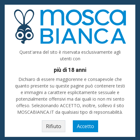
Accedi
Registrati
Inserisci
Donna cerca uomo
Quest'area del sito è riservata esclusivamente agli
utenti con
Savignano sul Rubicone
più di 18 anni
Cerca
Dichiaro di essere maggiorenne e consapevole che
quanto presente su queste pagine può contenere testi
e immagini a carattere esplicitamente sessuale e
Donne - Incontri a Savignano sul Rubicone
💙 Ti senti solo e vorresti
passare del tempo in piacevole compagnia? Stai cercando amici oppure sei
potenzialmente offensivi ma dai quali io non mi sento
alla ricerca di uomini o donne a Savignano sul Rubicone da conoscere e
offeso. Selezionando ACCETTO, inoltre, sollevo il sito
frequentare? Su La Mosca Bianca i tuoi desideri si possono realizzare! 💖💖
MOSCABIANCA.IT da qualsiasi tipo di repsonsabilità.
Home
»
Emilia-Romagna
»
Donna cerca uomo
»
Forlì-Cesena (prov)
»
Rifiuto
Accetto
Savignano sul Rubicone
Cesena
Forlì