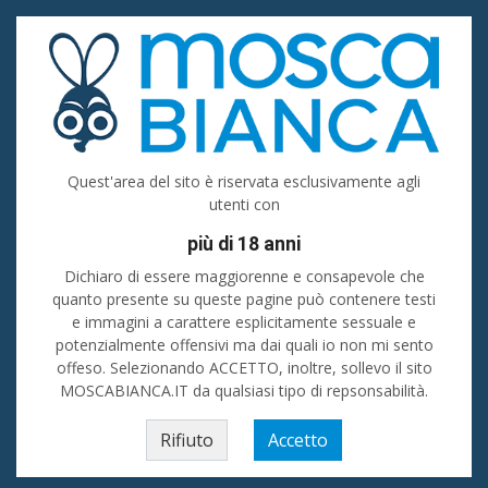
Accedi
Registrati
Inserisci
Donna cerca uomo
Quest'area del sito è riservata esclusivamente agli
utenti con
Forlì-Cesena
più di 18 anni
Cerca
Dichiaro di essere maggiorenne e consapevole che
quanto presente su queste pagine può contenere testi
e immagini a carattere esplicitamente sessuale e
Donne - Incontri in provincia di Forlì-Cesena
💙 Ti senti solo e vorresti
passare del tempo in piacevole compagnia? Stai cercando amici oppure sei
potenzialmente offensivi ma dai quali io non mi sento
alla ricerca di uomini o donne in provincia di Forlì-Cesena da conoscere e
offeso. Selezionando ACCETTO, inoltre, sollevo il sito
frequentare? Su La Mosca Bianca i tuoi desideri si possono realizzare! 💖💖
MOSCABIANCA.IT da qualsiasi tipo di repsonsabilità.
Home
»
Emilia-Romagna
»
Donna cerca uomo
»
Forlì-Cesena (prov)
Cesena
Rifiuto
Accetto
Forlì