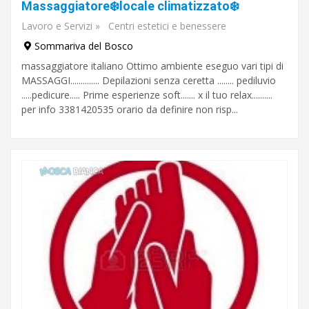
Torino
Massaggiatore❄️locale climatizzato❄️
Lavoro e Servizi
»
Centri estetici e benessere
Sommariva del Bosco
massaggiatore italiano Ottimo ambiente eseguo vari tipi di
MASSAGGI.............. Depilazioni senza ceretta ........ pediluvio
.....pedicure..... Prime esperienze soft....... x il tuo relax..........
per info 3381420535 orario da definire non risp...