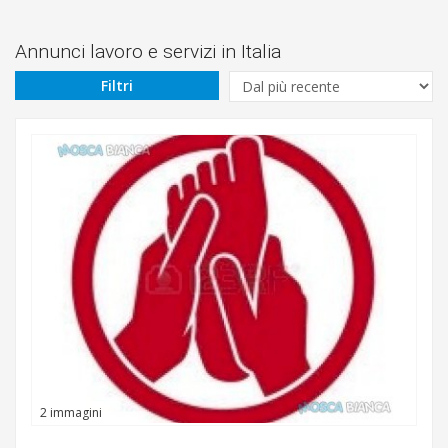
Prezzo
Da
Annunci lavoro e servizi in Italia
Filtri
€
A
€
Attività
Cerca
2 immagini
Cuneo