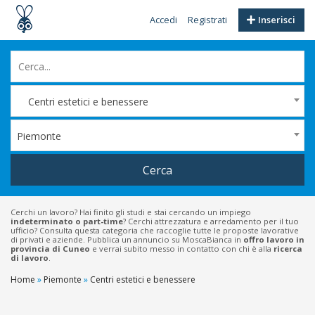
Accedi
Registrati
Inserisci
Centri estetici e benessere
Piemonte
Cerca
Cerchi un lavoro? Hai finito gli studi e stai cercando un impiego
indeterminato o part-time
? Cerchi attrezzatura e arredamento per il tuo
ufficio? Consulta questa categoria che raccoglie tutte le proposte lavorative
di privati e aziende. Pubblica un annuncio su MoscaBianca in
offro lavoro in
provincia di Cuneo
e verrai subito messo in contatto con chi è alla
ricerca
di lavoro
.
Home
»
Piemonte
»
Centri estetici e benessere
Filtri