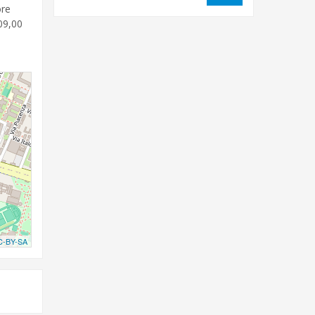
ore
09,00
C-BY-SA