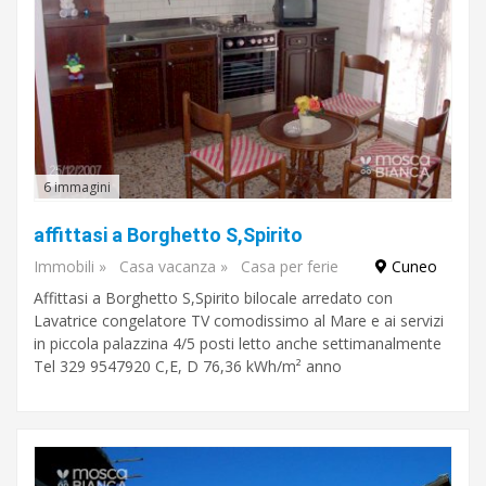
Cerca
Abruzzo
Basilicata
Calabria
Campania
Emilia-
Romagna
6 immagini
Friuli-
Venezia
affittasi a Borghetto S,Spirito
Giulia
Lazio
mostra
Immobili
»
Casa vacanza
»
Casa per ferie
Cuneo
Liguria
Lombardia
altro
Affittasi a Borghetto S,Spirito bilocale arredato con
Marche
Molise
Lavatrice congelatore TV comodissimo al Mare e ai servizi
Piemonte
in piccola palazzina 4/5 posti letto anche settimanalmente
Puglia
Sardegna
Tel 329 9547920 C,E, D 76,36 kWh/m² anno
Sicilia
Toscana
Trentino-
Alto
Adige
Umbria
Valle