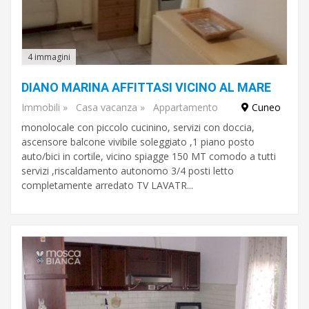
reception
arredato
4 immagini
aria
DIANO MARINA AFFITTASI VICINO AL MARE
condizionata
Immobili
»
Casa vacanza
»
Appartamento
Cuneo
balcone
monolocale con piccolo cucinino, servizi con doccia,
ascensore balcone vivibile soleggiato ,1 piano posto
garage
auto/bici in cortile, vicino spiagge 150 MT comodo a tutti
servizi ,riscaldamento autonomo 3/4 posti letto
piscina
completamente arredato TV LAVATR...
barbecue
vista
sul
mare