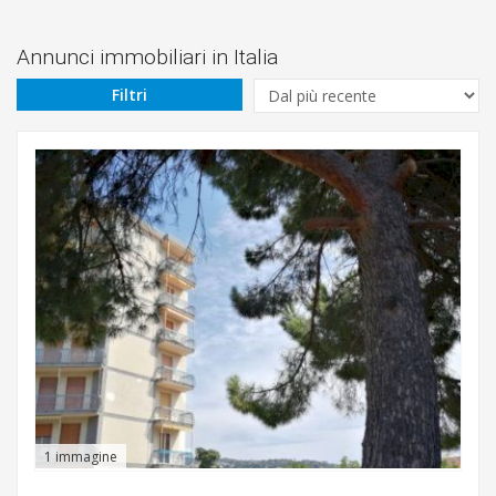
Prezzo
Da
Annunci immobiliari in Italia
Filtri
€
A
€
Sottocategoria
Vendita
/
affitto
1 immagine
Zona