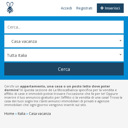
Accedi
Registrati
Inserisci
Casa vacanza
Tutta Italia
Cerca
Cerchi un
appartamento, una casa o un posto letto dove poter
dormire
? In questa sezione de La MoscaBianca specifica per la vendita e
affitto di case e immobili potrai trovare l'occasione che fa per te! Oppure
inserire il tuo annuncio gratuito per l'affitto o la vendita di una casa! Trova la
casa dei tuoi sogni tra i tanti annunci immobiliari di privati e agenzie
immobiliari che ogni giorno vengono inseriti sul sito.
Home
»
Italia
»
Casa vacanza
Filtri