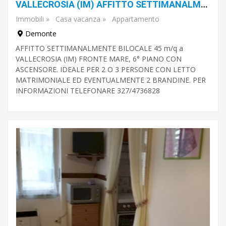
VALLECROSIA (IM) AFFITTO SETTIMANALMENTE O WEEK-END
Immobili
»
Casa vacanza
»
Appartamento
Tipo
Demonte
di
piano
AFFITTO SETTIMANALMENTE BILOCALE 45 m/q a
VALLECROSIA (IM) FRONTE MARE, 6° PIANO CON
ASCENSORE. IDEALE PER 2 O 3 PERSONE CON LETTO
MATRIMONIALE ED EVENTUALMENTE 2 BRANDINE. PER
Cucina
INFORMAZIONI TELEFONARE 327/4736828
Classe
energetica
Caratteristiche
giardino
ascensore