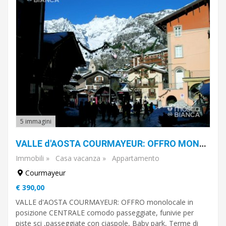
d'Aosta
Veneto
5 immagini
VALLE d'AOSTA COURMAYEUR: OFFRO MONOLOCALE, Monte Bianco.
Immobili
»
Casa vacanza
»
Appartamento
Courmayeur
€ 390,00
VALLE d'AOSTA COURMAYEUR: OFFRO monolocale in
posizione CENTRALE comodo passeggiate, funivie per
piste sci ,passeggiate con ciaspole, Baby park, Terme di