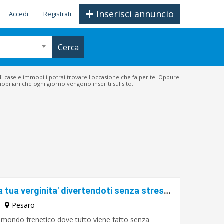
Inserisci annuncio
Accedi
Registrati
Cerca
 di case e immobili potrai trovare l'occasione che fa per te! Oppure
mmobiliari che ogni giorno vengono inseriti sul sito.
Donna ti piacerebbe mantenere la tua verginita' divertendoti senza stress?
Pesaro
o mondo frenetico dove tutto viene fatto senza