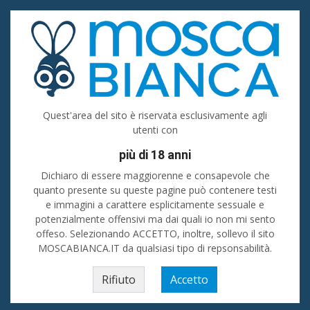
Accedi
Registrati
Inserisci
Uomo cerca donna
Quest'area del sito è riservata esclusivamente agli
utenti con
Umbria
più di 18 anni
Cerca
Dichiaro di essere maggiorenne e consapevole che
quanto presente su queste pagine può contenere testi
e immagini a carattere esplicitamente sessuale e
Donne - Incontri
💙 Ti senti solo e vorresti passare del tempo in piacevole
compagnia? Stai cercando amici oppure sei alla ricerca di uomini o donne
potenzialmente offensivi ma dai quali io non mi sento
da conoscere e frequentare? Su La Mosca Bianca i tuoi desideri si possono
offeso. Selezionando ACCETTO, inoltre, sollevo il sito
realizzare! 💖💖
MOSCABIANCA.IT da qualsiasi tipo di repsonsabilità.
Home
»
Umbria
»
Uomo cerca donna
Perugia
Rifiuto
Accetto