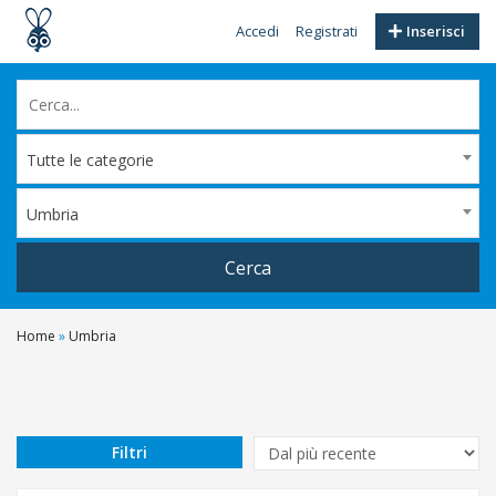
Accedi
Registrati
Inserisci
Tutte le categorie
Umbria
Cerca
Home
»
Umbria
Filtri
Prezzo
Da
Filtri