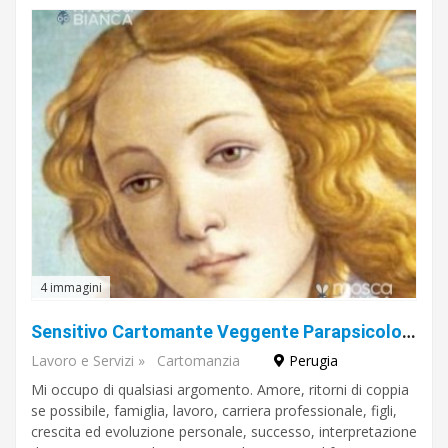
€
A
€
Cerca
4 immagini
Sensitivo Cartomante Veggente Parapsicologo Daniel De Santi Cartomanzia dal vivo e telefonica
Lavoro e Servizi
»
Cartomanzia
Perugia
Mi occupo di qualsiasi argomento. Amore, ritorni di coppia
se possibile, famiglia, lavoro, carriera professionale, figli,
crescita ed evoluzione personale, successo, interpretazione