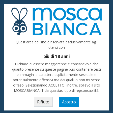
Accedi
Registrati
Inserisci
Uomo cerca donna
Quest'area del sito è riservata esclusivamente agli
utenti con
Bologna
più di 18 anni
Cerca
Dichiaro di essere maggiorenne e consapevole che
quanto presente su queste pagine può contenere testi
e immagini a carattere esplicitamente sessuale e
Donne - Incontri a Bologna
💙 Ti senti solo e vorresti passare del tempo in
piacevole compagnia? Stai cercando amici oppure sei alla ricerca di uomini
potenzialmente offensivi ma dai quali io non mi sento
o donne a Bologna da conoscere e frequentare? Su La Mosca Bianca i tuoi
offeso. Selezionando ACCETTO, inoltre, sollevo il sito
desideri si possono realizzare! 💖💖
MOSCABIANCA.IT da qualsiasi tipo di repsonsabilità.
Home
»
Emilia-Romagna
»
Uomo cerca donna
»
Bologna (prov)
»
Bologna
Rifiuto
Accetto
Bologna