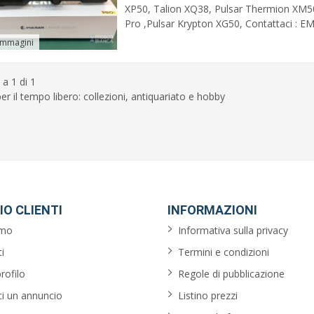
XP50, Talion XQ38, Pulsar Thermion XM5
Pro ,Pulsar Krypton XG50, Contattaci : E
immagini
 a 1 di 1
er il tempo libero: collezioni, antiquariato e hobby
IO CLIENTI
INFORMAZIONI
amo
Informativa sulla privacy
i
Termini e condizioni
profilo
Regole di pubblicazione
ci un annuncio
Listino prezzi