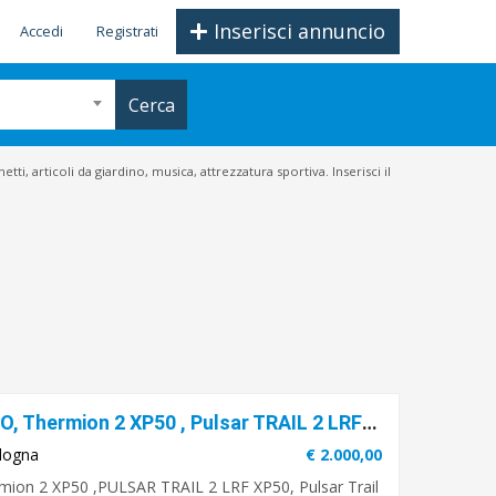
Inserisci annuncio
Accedi
Registrati
Cerca
ti, articoli da giardino, musica, attrezzatura sportiva. Inserisci il
Pulsar THERMION 2 LRF XP50 PRO, Thermion 2 XP50 , Pulsar TRAIL 2 LRF XP50, Pulsar Trail XP50, Pulsar Helion 2 XP50 Pro , Pulsar Accolade 2 LRF XP50 PRO
logna
€ 2.000,00
ion 2 XP50 ,PULSAR TRAIL 2 LRF XP50, Pulsar Trail