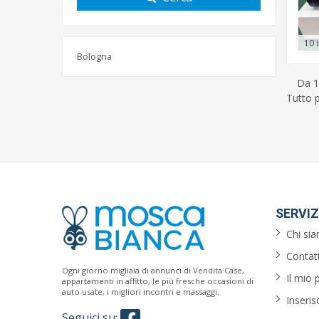
10 
Bologna
Da 1
Tutto p
SERVIZ
Chi si
Contatt
Ogni giorno migliaia di annunci di Vendita Case,
Il mio 
appartamenti in affitto, le più fresche occasioni di
auto usate, i migliori incontri e massaggi.
Inseris
Seguici su: