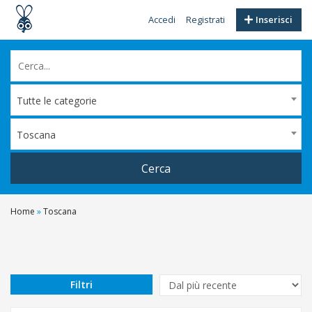
Accedi
Registrati
Inserisci
Tutte le categorie
Toscana
Cerca
Home
»
Toscana
Filtri
Prezzo
Da
Filtri