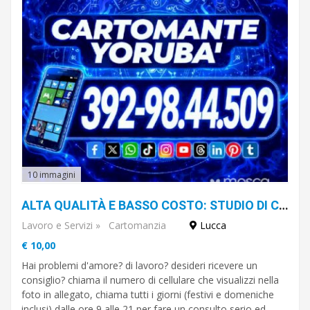
10 immagini
ALTA QUALITÀ E BASSO COSTO: STUDIO DI CARTOMANZIA IL CARTOMANTE YORUBA'
Lavoro e Servizi
»
Cartomanzia
Lucca
€ 10,00
Hai problemi d'amore? di lavoro? desideri ricevere un
consiglio? chiama il numero di cellulare che visualizzi nella
foto in allegato, chiama tutti i giorni (festivi e domeniche
inclusi) dalle ore 9 alle 21 per fare un consulto serio ed