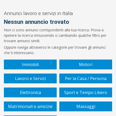
Prezzo
Da
Annunci lavoro e servizi in Italia
Nessun annuncio trovato
€
Non ci sono annunci corrispondenti alla tua ricerca. Prova a
ripetere la ricerca rimuovendo o cambiando qualche filtro per
A
trovare annunci simili.
Oppure naviga attraverso le categorie per trovare gli annunci
€
che ti interessano.
Sono
Immobili
Motori
un/una
Lavoro e Servizi
Per la Casa / Persona
Settore
Elettronica
Sport e Tempo Libero
Matrimoniali e amicizie
Massaggi
Tipo
di