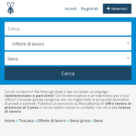
Accedi
Registrati
Inserisci
Offerte di lavoro
Siena
Cerca
Cerchi un lavoro? Hai finito gli studi e stai cercando un impiego
indeterminato o part-time
? Cerchi attrezzatura e arredamento per il tuo
ufficio? Consulta questa categoria che raccoglie tutte le proposte lavorative
di privati e aziende. Pubblica un annuncio su MoscaBianca in
offro lavoro in
provincia di Cuneo
e verrai subito messo in contatto con chi è alla
ricerca
di lavoro
.
Home
»
Toscana
»
Offerte di lavoro
»
Siena (prov)
»
Siena
Filtri