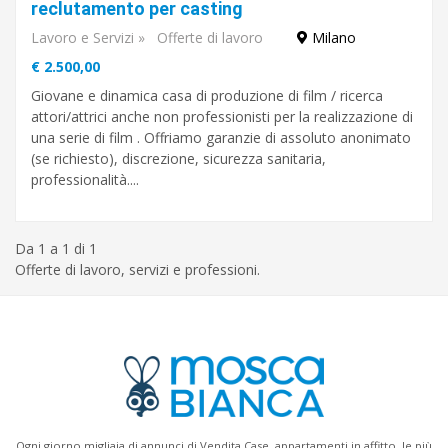
contratto
reclutamento per casting
Lavoro e Servizi
»
Offerte di lavoro
Milano
€ 2.500,00
Titolo
di
Giovane e dinamica casa di produzione di film / ricerca
studio
attori/attrici anche non professionisti per la realizzazione di
una serie di film . Offriamo garanzie di assoluto anonimato
(se richiesto), discrezione, sicurezza sanitaria,
professionalità....
Orario
Da 1 a 1 di 1
Offerte di lavoro, servizi e professioni.
Cerca
Milano
Ogni giorno migliaia di annunci di Vendita Case, appartamenti in affitto, le più