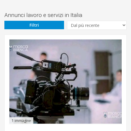
Prezzo
Da
Annunci lavoro e servizi in Italia
Filtri
€
A
€
Sono
un/una
Settore
1 immagine
Tipo
di