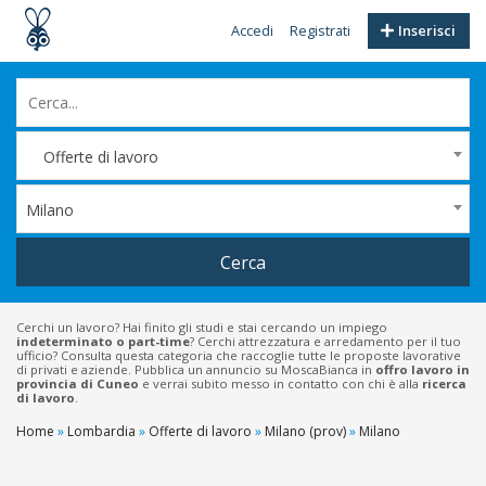
Accedi
Registrati
Inserisci
Offerte di lavoro
Milano
Cerca
Cerchi un lavoro? Hai finito gli studi e stai cercando un impiego
indeterminato o part-time
? Cerchi attrezzatura e arredamento per il tuo
ufficio? Consulta questa categoria che raccoglie tutte le proposte lavorative
di privati e aziende. Pubblica un annuncio su MoscaBianca in
offro lavoro in
provincia di Cuneo
e verrai subito messo in contatto con chi è alla
ricerca
di lavoro
.
Home
»
Lombardia
»
Offerte di lavoro
»
Milano (prov)
»
Milano
Filtri