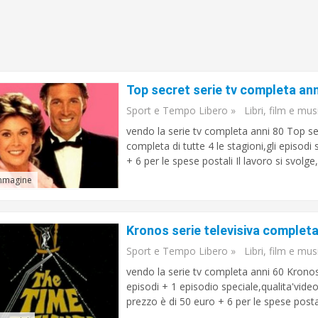
Top secret serie tv completa ann
Sport e Tempo Libero
»
Libri, film e mus
vendo la serie tv completa anni 80 Top se
completa di tutte 4 le stagioni,gli episodi 
+ 6 per le spese postali Il lavoro si svolge,
mmagine
Kronos serie televisiva completa
Sport e Tempo Libero
»
Libri, film e mus
vendo la serie tv completa anni 60 Kronos
episodi + 1 episodio speciale,qualita'video
prezzo è di 50 euro + 6 per le spese postali