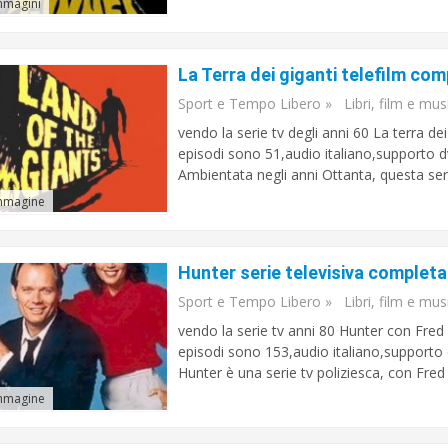
mmagini
La Terra dei giganti telefilm com
Sport e Tempo Libero
»
Libri, film e mus
vendo la serie tv degli anni 60 La terra dei
episodi sono 51,audio italiano,supporto dv
Ambientata negli anni Ottanta, questa serie
mmagine
Hunter serie televisiva completa 
Sport e Tempo Libero
»
Libri, film e mus
vendo la serie tv anni 80 Hunter con Fred D
episodi sono 153,audio italiano,supporto d
Hunter è una serie tv poliziesca, con Fred 
mmagine