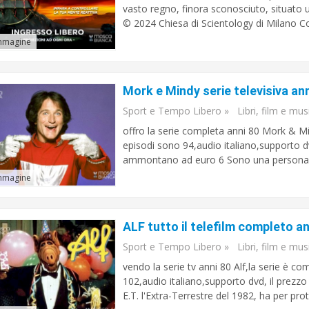
vasto regno, finora sconosciuto, situato 
© 2024 Chiesa di Scientology di Milano Co
mmagine
Mork e Mindy serie televisiva an
Sport e Tempo Libero
»
Libri, film e mus
offro la serie completa anni 80 Mork & Min
episodi sono 94,audio italiano,supporto dv
ammontano ad euro 6 Sono una persona ser
mmagine
ALF tutto il telefilm completo an
Sport e Tempo Libero
»
Libri, film e mus
vendo la serie tv anni 80 Alf,la serie è com
102,audio italiano,supporto dvd, il prezzo è
E.T. l'Extra-Terrestre del 1982, ha per prot