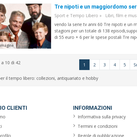
Tre nipoti e un maggiordomo seri
Sport e Tempo Libero
»
Libri, film e mus
vendo la serie tv anni 60 Tre nipoti e un 
stagioni per un totale di 138 episodi,suppo
di 55 euro + 6 per le spese postali Tre nip
mmagine
 a 10 di 42
1
2
3
4
5
S
er il tempo libero: collezioni, antiquariato e hobby
IO CLIENTI
INFORMAZIONI
amo
Informativa sulla privacy
i
Termini e condizioni
profilo
Regole di pubblicazione