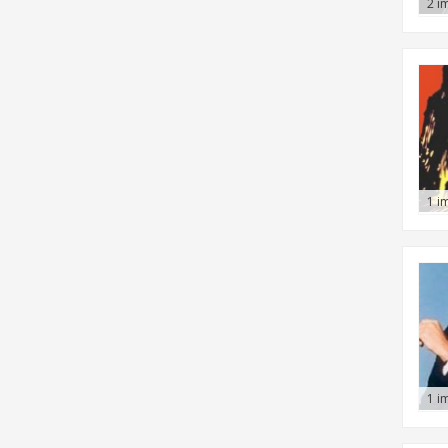
2 i
1 i
1 i