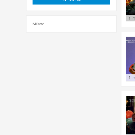
1 i
Milano
1 i