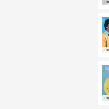
1 i
1 i
1 i