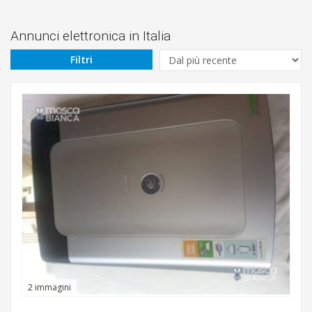
Prezzo
Da
Annunci elettronica in Italia
Filtri
€
A
€
Tipologia
Cerca
2 immagini
Acate