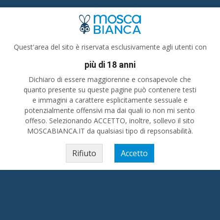
Donna cerca uomo
Grugliasco
Quest'area del sito è riservata esclusivamente agli utenti con
più di 18 anni
re del tempo in piacevole compagnia? Stai cercando amici oppure sei alla ricerca 
Dichiaro di essere maggiorenne e consapevole che
quanto presente su queste pagine può contenere testi
e immagini a carattere esplicitamente sessuale e
Piemonte
»
Donna cerca uomo
»
Torino (prov)
»
Grugliasco
potenzialmente offensivi ma dai quali io non mi sento
offeso. Selezionando ACCETTO, inoltre, sollevo il sito
MOSCABIANCA.IT da qualsiasi tipo di repsonsabilità.
Rifiuto
Accetto
ze a Grugliasco - Incontri a Grugliasco
Incontri per adulti
»
Donna cerca uomo