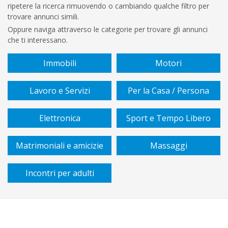
ripetere la ricerca rimuovendo o cambiando qualche filtro per
€
trovare annunci simili.
A
Oppure naviga attraverso le categorie per trovare gli annunci
che ti interessano.
€
Immobili
Motori
Sottocategoria
Lavoro e Servizi
Per la Casa / Persona
Vendita
Elettronica
Sport e Tempo Libero
/
affitto
Matrimoniali e amicizie
Massaggi
Zona
Incontri per adulti
Tipo
di
piano