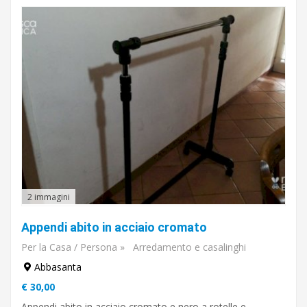
€
A
€
Cerca
2 immagini
Appendi abito in acciaio cromato
Per la Casa / Persona
»
Arredamento e casalinghi
Abbasanta
€ 30,00
Appendi abito in acciaio cromato e nero a rotelle e