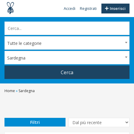
Accedi
Registrati
Inserisci
Tutte le categorie
Sardegna
Cerca
Home
»
Sardegna
Filtri
Prezzo
Da
Filtri