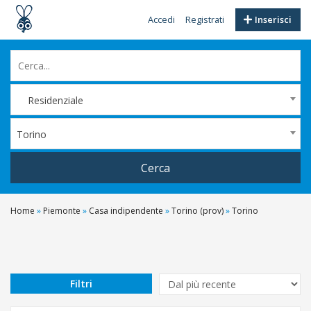
Accedi
Registrati
Inserisci
Residenziale
Torino
Cerca
Home
»
Piemonte
»
Casa indipendente
»
Torino (prov)
»
Torino
Filtri
Prezzo
Da
Filtri