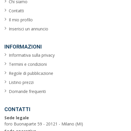
balcone
Chi siamo
Contatti
garage
Il mio profilo
piscina
Inserisci un annuncio
barbecue
INFORMAZIONI
vista
Informativa sulla privacy
sul
Termini e condizioni
mare
Regole di pubblicazione
Listino prezzi
Cerca
Domande frequenti
CONTATTI
Torino
Sede legale
foro Buonaparte 59 - 20121 - Milano (MI)