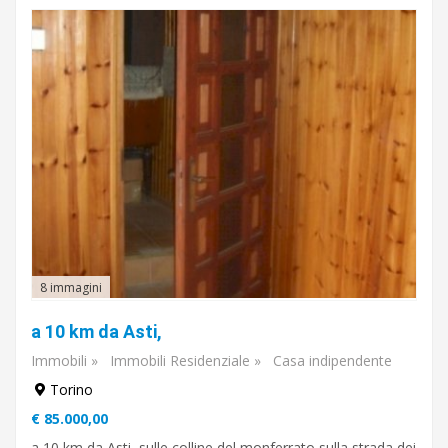
€
A
€
Sottocategoria
Vendita
/
affitto
8 immagini
a 10 km da Asti,
Tipo
di
Immobili
»
Immobili Residenziale
»
Casa indipendente
piano
Torino
€ 85.000,00
a 10 km da Asti, sulle colline del monferrato sulla strada dei
Cucina