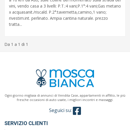
vini, vendo casa a 3 livelli: P.T.:4 vani;P.1°:4 vani;Gas metano
x acquasanit./riscald. P.2°:tavernetta,camino,1 vano;
rivestim.int. perlinato. Ampia cantina naturale. prezzo
Classe
tratta...
energetica
Da 1 a 1 di 1
Caratteristiche
giardino
ascensore
reception
Ogni giorno migliaia di annunci di Vendita Case, appartamenti in affitto, le più
arredato
fresche occasioni di auto usate, i migliori incontri e massaggi.
Seguici su:
aria
condizionata
SERVIZIO CLIENTI