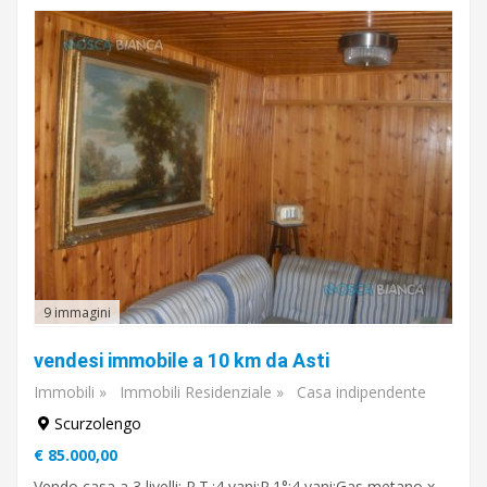
€
A
€
Sottocategoria
Vendita
/
affitto
9 immagini
vendesi immobile a 10 km da Asti
Tipo
di
Immobili
»
Immobili Residenziale
»
Casa indipendente
piano
Scurzolengo
€ 85.000,00
Vendo casa a 3 livelli: P.T.:4 vani;P.1°:4 vani;Gas metano x
Cucina