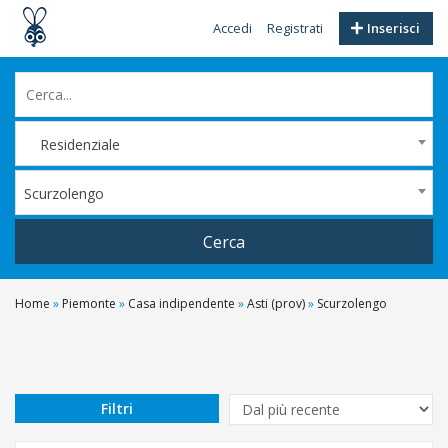
Accedi
Registrati
Inserisci
Residenziale
Scurzolengo
Cerca
Home
»
Piemonte
»
Casa indipendente
»
Asti (prov)
»
Scurzolengo
Filtri
Prezzo
Da
Filtri