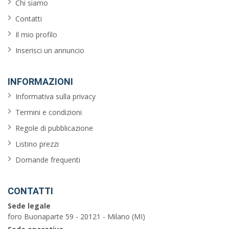
balcone
Chi siamo
Contatti
garage
Il mio profilo
piscina
Inserisci un annuncio
barbecue
INFORMAZIONI
vista
Informativa sulla privacy
sul
Termini e condizioni
mare
Regole di pubblicazione
Listino prezzi
Cerca
Domande frequenti
CONTATTI
Scurzolengo
Sede legale
foro Buonaparte 59 - 20121 - Milano (MI)