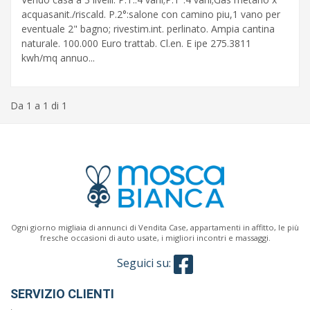
acquasanit./riscald. P.2°:salone con camino piu,1 vano per
eventuale 2" bagno; rivestim.int. perlinato. Ampia cantina
naturale. 100.000 Euro trattab. Cl.en. E ipe 275.3811
Classe
kwh/mq annuo...
energetica
Da 1 a 1 di 1
Caratteristiche
giardino
ascensore
reception
Ogni giorno migliaia di annunci di Vendita Case, appartamenti in affitto, le più
arredato
fresche occasioni di auto usate, i migliori incontri e massaggi.
Seguici su:
aria
condizionata
SERVIZIO CLIENTI