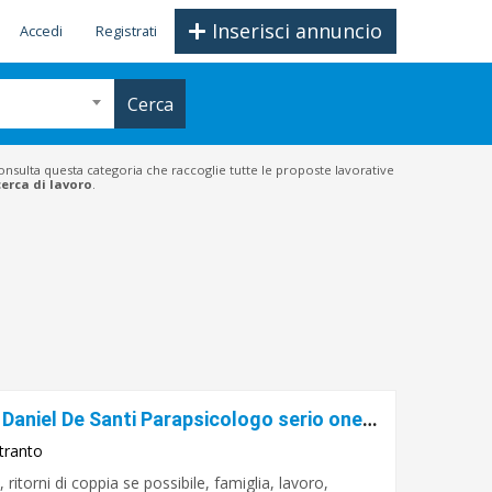
Inserisci annuncio
Accedi
Registrati
Cerca
Consulta questa categoria che raccoglie tutte le proposte lavorative
cerca di lavoro
.
Sensitivo Cartomante Veggente Daniel De Santi Parapsicologo serio onesto e veritiero
tranto
itorni di coppia se possibile, famiglia, lavoro,