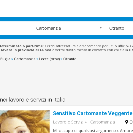
Cartomanzia
Otranto
determinato o part-time
? Cerchi attrezzatura e arredamento per il tuo ufficio? 
 lavoro in provincia di Cuneo
e verrai subito messo in contatto con chi è alla
ri
Puglia
»
Cartomanzia
»
Lecce (prov)
»
Otranto
ci lavoro e servizi in Italia
Lavoro e Servizi
»
Cartomanzia
O
Mi occupo di qualsiasi argomento. Amore, r