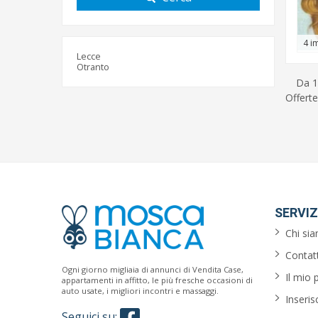
4 i
Lecce
Otranto
Da 1
Offerte
SERVIZ
Chi si
Contatt
Ogni giorno migliaia di annunci di Vendita Case,
Il mio 
appartamenti in affitto, le più fresche occasioni di
auto usate, i migliori incontri e massaggi.
Inseris
Seguici su: