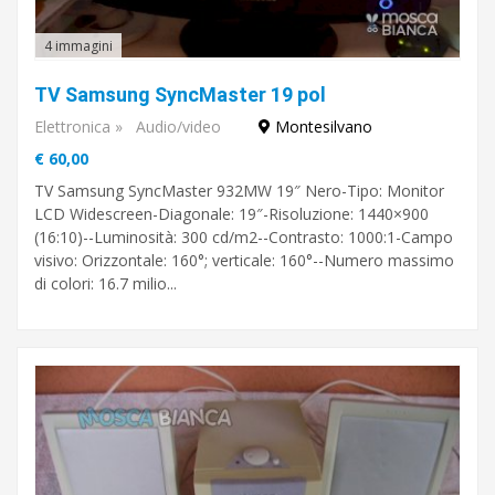
4 immagini
TV Samsung SyncMaster 19 pol
Elettronica
»
Audio/video
Montesilvano
€ 60,00
TV Samsung SyncMaster 932MW 19″ Nero-Tipo: Monitor
LCD Widescreen-Diagonale: 19″-Risoluzione: 1440×900
(16:10)--Luminosità: 300 cd/m2--Contrasto: 1000:1-Campo
visivo: Orizzontale: 160°; verticale: 160°--Numero massimo
di colori: 16.7 milio...