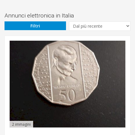
Prezzo
Da
Annunci elettronica in Italia
Filtri
€
A
€
Tipologia
Cerca
2 immagini
Pescara