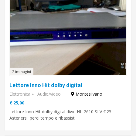
2 immagini
Lettore Inno Hit dolby digital
Elettronica
»
Audio/video
Montesilvano
€ 25,00
Lettore Inno Hit dolby digital divx- HI- 2610 SLV €.25
Astenersi: perdi tempo e ribassisti