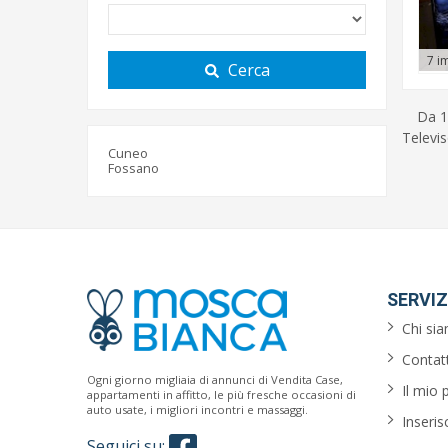
7 i
Cerca
Da 1
Televis
Cuneo
Fossano
SERVIZ
Chi si
Contatt
Ogni giorno migliaia di annunci di Vendita Case,
Il mio 
appartamenti in affitto, le più fresche occasioni di
auto usate, i migliori incontri e massaggi.
Inseris
Seguici su: