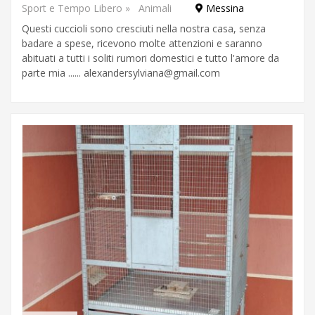
Giulia
Sport e Tempo Libero
»
Animali
Messina
Lazio
mostra
Liguria
Questi cuccioli sono cresciuti nella nostra casa, senza
Lombardia
altro
badare a spese, ricevono molte attenzioni e saranno
Marche
Molise
abituati a tutti i soliti rumori domestici e tutto l'amore da
Piemonte
parte mia ......
alexandersylviana@gmail.com
Puglia
Sardegna
Sicilia
Toscana
Trentino-
Alto
Adige
Umbria
Valle
d'Aosta
Veneto