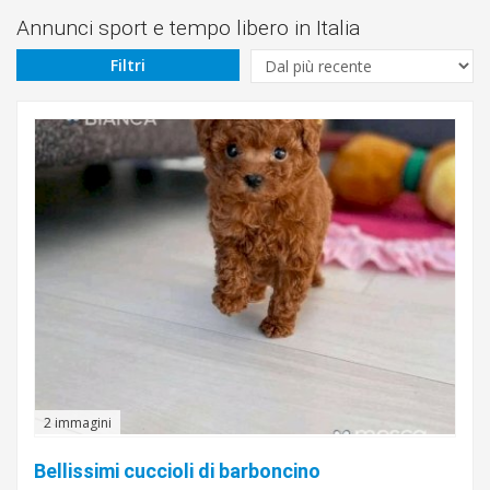
Da
Annunci sport e tempo libero in Italia
Filtri
€
A
€
Cerca
Abruzzo
Basilicata
Calabria
Campania
2 immagini
Emilia-
Romagna
Friuli-
Bellissimi cuccioli di barboncino
Venezia