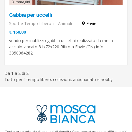
3 immagini
Gabbia per uccelli
Sport e Tempo Libero
»
Animali
Envie
€ 160,00
vendo per inutilizzo gabbia uccellini realizzata da me in
acciaio zincato 81x72x220 Ritiro a Envie (CN) info
3358064282
Da 1 a 2 di 2
Tutto per il tempo libero: collezioni, antiquariato e hobby
Ogni giorno migliaia di annunci di Vendita Case, appartamenti in affitto, le più