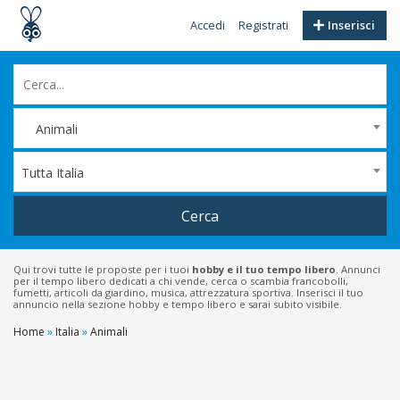
Accedi
Registrati
Inserisci
Animali
Tutta Italia
Cerca
Qui trovi tutte le proposte per i tuoi
hobby e il tuo tempo libero
. Annunci
per il tempo libero dedicati a chi vende, cerca o scambia francobolli,
fumetti, articoli da giardino, musica, attrezzatura sportiva. Inserisci il tuo
annuncio nella sezione hobby e tempo libero e sarai subito visibile.
Home
»
Italia
»
Animali
Filtri
Prezzo