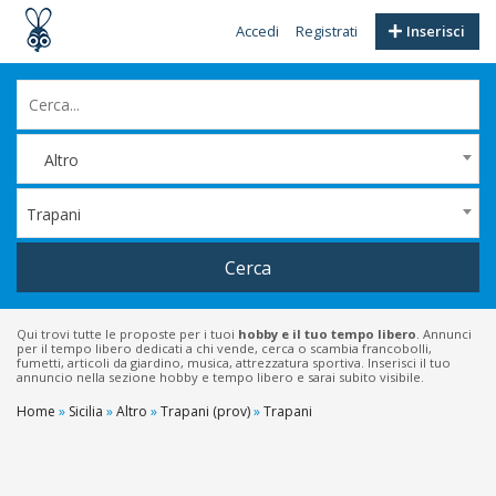
Accedi
Registrati
Inserisci
Altro
Trapani
Cerca
Qui trovi tutte le proposte per i tuoi
hobby e il tuo tempo libero
. Annunci
per il tempo libero dedicati a chi vende, cerca o scambia francobolli,
fumetti, articoli da giardino, musica, attrezzatura sportiva. Inserisci il tuo
annuncio nella sezione hobby e tempo libero e sarai subito visibile.
Home
»
Sicilia
»
Altro
»
Trapani (prov)
»
Trapani
Filtri
Prezzo