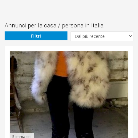
Prezzo
Da
Annunci per la casa / persona in Italia
Filtri
€
A
€
Cerca
Casalecchio
di
Reno
5 immagini