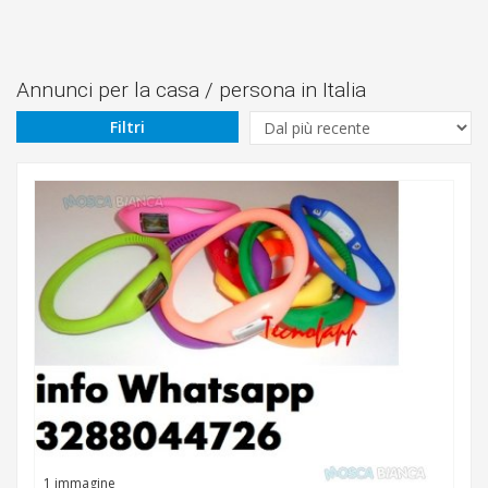
Prezzo
Da
Annunci per la casa / persona in Italia
Filtri
€
A
€
Cerca
Barletta
Canosa
di
Puglia
1 immagine