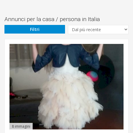
Prezzo
Da
Annunci per la casa / persona in Italia
Filtri
€
A
€
Cerca
Abetone
8 immagini