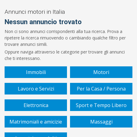
Prezzo
Da
Annunci motori in Italia
Nessun annuncio trovato
€
Non ci sono annunci corrispondenti alla tua ricerca. Prova a
ripetere la ricerca rimuovendo o cambiando qualche filtro per
A
trovare annunci simili.
Oppure naviga attraverso le categorie per trovare gli annunci
€
che ti interessano.
Immobili
Motori
Cerca
Lavoro e Servizi
Per la Casa / Persona
Elettronica
Sport e Tempo Libero
Matrimoniali e amicizie
Massaggi