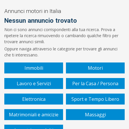
Prezzo
Da
Annunci motori in Italia
Nessun annuncio trovato
€
Non ci sono annunci corrispondenti alla tua ricerca. Prova a
ripetere la ricerca rimuovendo o cambiando qualche filtro per
A
trovare annunci simili.
Oppure naviga attraverso le categorie per trovare gli annunci
€
che ti interessano.
Immobili
Motori
Cerca
Lavoro e Servizi
Per la Casa / Persona
Elettronica
Sport e Tempo Libero
Matrimoniali e amicizie
Massaggi