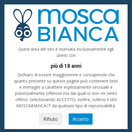
Accedi
Registrati
Inserisci
Uomo cerca uomo
Quest'area del sito è riservata esclusivamente agli
utenti con
Roma
più di 18 anni
Cerca
Dichiaro di essere maggiorenne e consapevole che
quanto presente su queste pagine può contenere testi
e immagini a carattere esplicitamente sessuale e
Donne - Incontri in provincia di Roma
💙 Ti senti solo e vorresti passare
del tempo in piacevole compagnia? Stai cercando amici oppure sei alla
potenzialmente offensivi ma dai quali io non mi sento
ricerca di uomini o donne in provincia di Roma da conoscere e
offeso. Selezionando ACCETTO, inoltre, sollevo il sito
frequentare? Su La Mosca Bianca i tuoi desideri si possono realizzare! 💖💖
MOSCABIANCA.IT da qualsiasi tipo di repsonsabilità.
Home
»
Lazio
»
Uomo cerca uomo
»
Roma (prov)
Roma
Rifiuto
Accetto