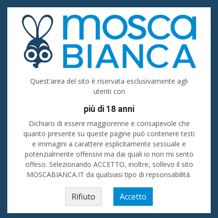
Accedi
Registrati
Inserisci
Uomo cerca donna
Quest'area del sito è riservata esclusivamente agli
utenti con
Cuneo
più di 18 anni
Cerca
Dichiaro di essere maggiorenne e consapevole che
quanto presente su queste pagine può contenere testi
e immagini a carattere esplicitamente sessuale e
Donne - Incontri in provincia di Cuneo
💙 Ti senti solo e vorresti passare
del tempo in piacevole compagnia? Stai cercando amici oppure sei alla
potenzialmente offensivi ma dai quali io non mi sento
ricerca di uomini o donne in provincia di Cuneo da conoscere e
offeso. Selezionando ACCETTO, inoltre, sollevo il sito
frequentare? Su La Mosca Bianca i tuoi desideri si possono realizzare! 💖💖
MOSCABIANCA.IT da qualsiasi tipo di repsonsabilità.
Home
»
Piemonte
»
Uomo cerca donna
»
Cuneo (prov)
Alba
Rifiuto
Accetto
Cuneo
Dogliani
Fossano