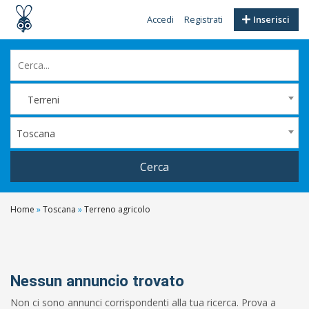
Accedi
Registrati
Inserisci
Terreni
Toscana
Cerca
Home
»
Toscana
»
Terreno agricolo
Filtri
Prezzo
Da
Nessun annuncio trovato
Non ci sono annunci corrispondenti alla tua ricerca. Prova a