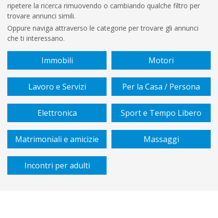
ripetere la ricerca rimuovendo o cambiando qualche filtro per
€
trovare annunci simili.
A
Oppure naviga attraverso le categorie per trovare gli annunci
che ti interessano.
€
Immobili
Motori
Sottocategoria
Lavoro e Servizi
Per la Casa / Persona
Vendita
Elettronica
Sport e Tempo Libero
/
affitto
Matrimoniali e amicizie
Massaggi
Incontri per adulti
Cerca