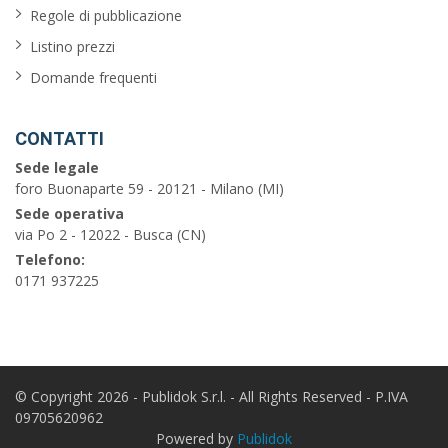
Regole di pubblicazione
Listino prezzi
Domande frequenti
CONTATTI
Sede legale
foro Buonaparte 59 - 20121 - Milano (MI)
Sede operativa
via Po 2 - 12022 - Busca (CN)
Telefono:
0171 937225
© Copyright 2026 - Publidok S.r.l. - All Rights Reserved - P.IVA
09705620962
Powered by
Publidok