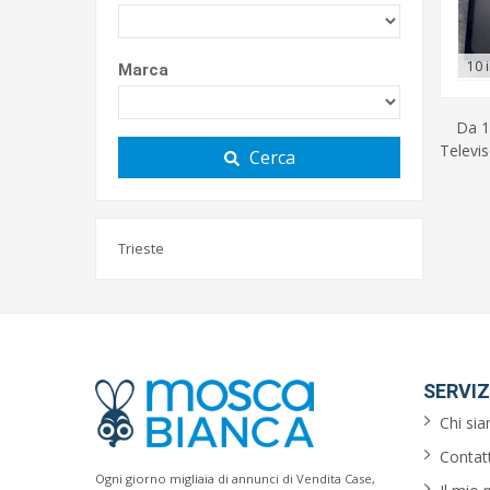
10 
Marca
Da 1
Televis
Cerca
Trieste
SERVIZ
Chi si
Contatt
Ogni giorno migliaia di annunci di Vendita Case,