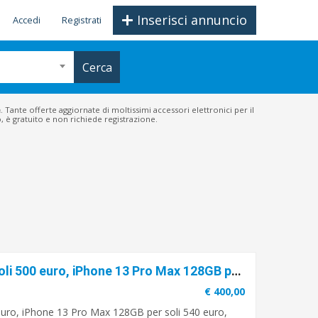
Inserisci annuncio
Accedi
Registrati
Cerca
e
. Tante offerte aggiornate di moltissimi accessori elettronici per il
, è gratuito e non richiede registrazione.
Apple iPhone 13 Pro 128GB per soli 500 euro, iPhone 13 Pro Max 128GB per soli 540 euro, iPhone 13 128GB per soli 400 euro, Samsung Galaxy S22 Ultra 5G 128GB per soli 450 EUR
€ 400,00
euro, iPhone 13 Pro Max 128GB per soli 540 euro,