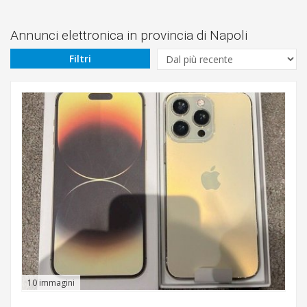
Prezzo
Da
Annunci elettronica in provincia di Napoli
Filtri
€
A
€
Tipologia
Marca
10 immagini
Cerca