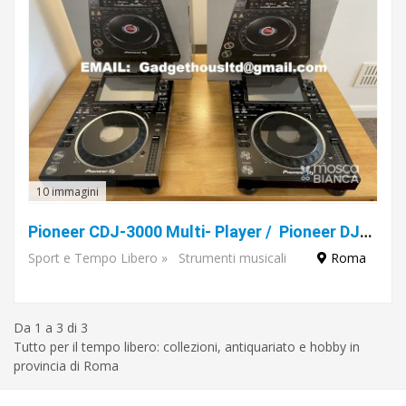
10 immagini
Pioneer CDJ-3000 Multi- Player / Pioneer DJM-A9 DJ Mixer / Pioneer CDJ-2000NXS2 / Pioneer DJM-900NXS2 / Pioneer DJM-V10 / Pioneer DJM-S11 / Pioneer CDJ-Tour1 / Pioneer DJM-TOUR1
Sport e Tempo Libero
»
Strumenti musicali
Roma
Da 1 a 3 di 3
Tutto per il tempo libero: collezioni, antiquariato e hobby in
provincia di Roma