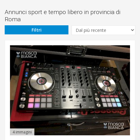
Prezzo
Da
Annunci sport e tempo libero in provincia di
Roma
€
Filtri
A
€
Cerca
Roma
4 immagini