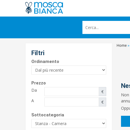
Home
»
Filtri
Ordinamento
Prezzo
Ne
Da
€
Non 
A
annun
€
Oppu
Sottocategoria