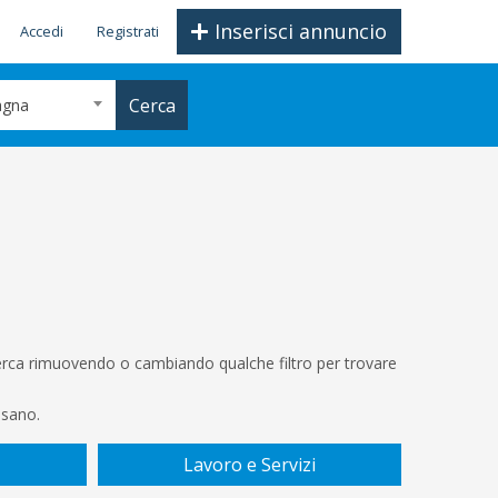
Inserisci annuncio
Accedi
Registrati
Cerca
agna
icerca rimuovendo o cambiando qualche filtro per trovare
ssano.
Lavoro e Servizi