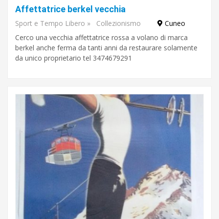
San
Affettatrice berkel vecchia
Dalmazzo
Bra
Sport e Tempo Libero
»
Collezionismo
Cuneo
Cuneo
Envie
Cerco una vecchia affettatrice rossa a volano di marca
Fossano
Guarene
berkel anche ferma da tanti anni da restaurare solamente
Mondovì
da unico proprietario tel 3474679291
mostra
Monteu
Roero
altro
Saluzzo