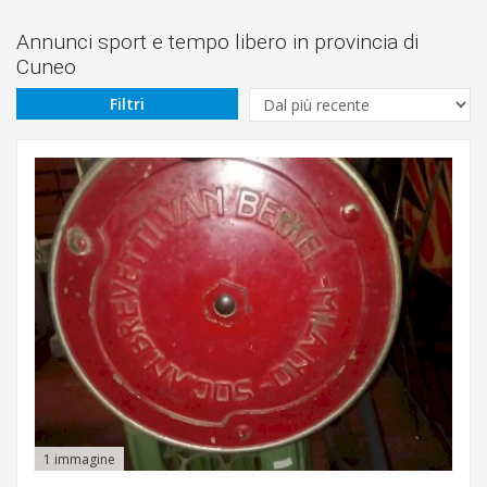
Prezzo
Da
Annunci sport e tempo libero in provincia di
Cuneo
€
Filtri
A
€
Sottocategoria
Cerca
Alba
1 immagine
Borgo